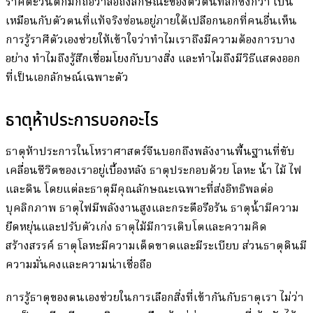
ราศีตะวันตกมักถือว่าสื่อถึงลักษณะของตัวตนที่ลึกซึ้งกว่า เป็น
เหมือนกับตัวตนที่แท้จริงซ่อนอยู่ภายใต้เปลือกนอกที่คนอื่นเห็น
การรู้ราศีตัวเองช่วยให้เข้าใจว่าทำไมเราถึงมีความต้องการบาง
อย่าง ทำไมถึงรู้สึกเชื่อมโยงกับบางสิ่ง และทำไมถึงมีวิธีแสดงออก
ที่เป็นเอกลักษณ์เฉพาะตัว
ธาตุห้าประการบอกอะไร
ธาตุห้าประการในโหราศาสตร์จีนบอกถึงพลังงานพื้นฐานที่ขับ
เคลื่อนชีวิตของเราอยู่เบื้องหลัง ธาตุประกอบด้วย โลหะ น้ำ ไม้ ไฟ
และดิน โดยแต่ละธาตุมีคุณลักษณะเฉพาะที่ส่งอิทธิพลต่อ
บุคลิกภาพ ธาตุไฟมีพลังงานสูงและกระตือรือร้น ธาตุน้ำมีความ
ยืดหยุ่นและปรับตัวเก่ง ธาตุไม้มีการเติบโตและความคิด
สร้างสรรค์ ธาตุโลหะมีความเด็ดขาดและมีระเบียบ ส่วนธาตุดินมี
ความมั่นคงและความน่าเชื่อถือ
การรู้ธาตุของตนเองช่วยในการเลือกสิ่งที่เข้ากันกับธาตุเรา ไม่ว่า